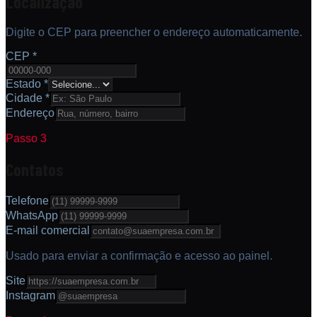
Localização
Digite o CEP para preencher o endereço automaticamente.
CEP *
Estado *
Cidade *
Endereço
Passo 3
Contatos
Telefone
WhatsApp
E-mail comercial
Usado para enviar a confirmação e acesso ao painel.
Site
Instagram