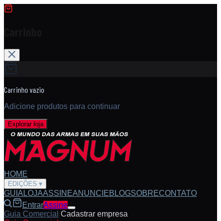
Carrinho
Carrinho vazio
Adicione produtos para continuar
Explorar loja
HOME
EDIÇÕES
▾
GUIA
LOJA
ASSINE
ANUNCIE
BLOG
SOBRE
CONTATO
Entrar
Assine
Guia Comercial
/
Cadastrar empresa