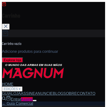
Carrinho
Carrinho vazio
Adicione produtos para continuar
Explorar loja
HOME
EDIÇÕES
▾
GUIA
LOJA
ASSINE
ANUNCIE
BLOG
SOBRE
CONTATO
Entrar
Assine
← Guia Comercial