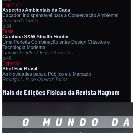
Especial
Aspectos Ambientais da Caça
Caçador: Indispensável para a Conservação Ambiental
Juliano do Couto
p.34
Teste
Carabina S&W Stealth Hunter
Uma Perfeita Combinação entre Design Clássico e
Tecnologia Moderna!
Lincoln Tendler / Jesse O. Freitas
p.40
Especial
Shot Fair Brasil
As Novidades para o Público e o Mercado
Rodrigo L. P. de Queiroz Telles
Mais de
Edições Físicas da Revista Magnum