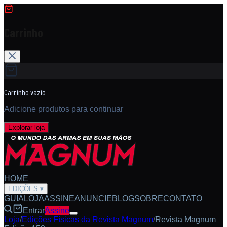
Carrinho
Carrinho vazio
Adicione produtos para continuar
Explorar loja
HOME
EDIÇÕES
▾
GUIA
LOJA
ASSINE
ANUNCIE
BLOG
SOBRE
CONTATO
Entrar
Assine
Loja
/
Edições Físicas da Revista Magnum
/
Revista Magnum