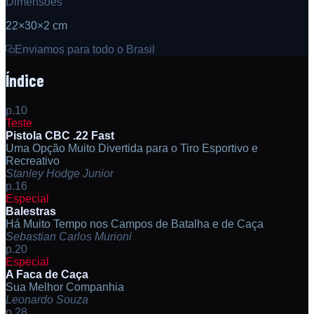
Dimensões
22
×
30
×
2
cm
Enviamos para todo o Brasil
Índice
p.10
Teste
Pistola CBC .22 Fast
Uma Opção Muito Divertida para o Tiro Esportivo e
Recreativo
Stanley Hodge Junior
p.16
Especial
Balestras
Há Muito Tempo nos Campos de Batalha e de Caça
Sebastian Carlos Murioni
p.20
Especial
A Faca de Caça
Sua Melhor Companhia
Leonardo Souza
p.28