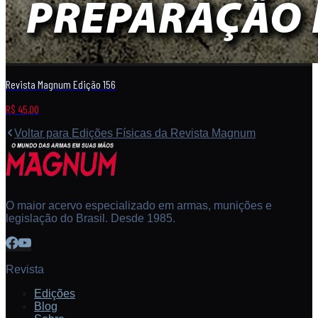
Revista Magnum Edição 156
R$ 45,00
Voltar para
Edições Físicas da Revista Magnum
O maior acervo especializado em armas, munições e
legislação do Brasil. Desde 1985.
Revista
Edições
Blog