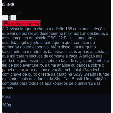
R$ 45,00
Em estoque
1
−
+
Adicionar ao carrinho
A Revista Magnum chega à edição 158 com uma seleção
que vai do prazer ao desempenho máximo! Em destaque, o
teste completo da pistola CBC .22 Fast — uma arma
divertida, ágil e perfeita para quem quer começar ou
aprimorar no tiro esportivo. Além disso, um mergulho
fascinante no mundo das balestras, essas armas ancestrais
que marcaram séculos de combate e caça. A edição traz
ainda um guia essencial sobre a faca de caça, companheira
fiel de todo aventureiro, e uma análise cuidadosa sobre o
papel do caçador na conservação ambiental. Para fechar
com chave de ouro: o teste da carabina S&W Stealth Hunter
e as principais novidades da Shot Fair Brasil. Uma edição
completa para todos os apaixonados pelo universo das
armas.
Peso
300
g