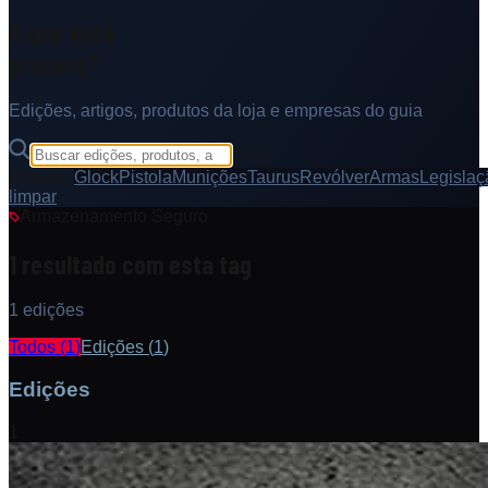
O que você
procura?
Edições, artigos, produtos da loja e empresas do guia
Enter
Popular:
Glock
Pistola
Munições
Taurus
Revólver
Armas
Legislaç
limpar
Armazenamento Seguro
1 resultado com esta tag
1 edições
Todos (
1
)
Edições
(
1
)
Edições
1