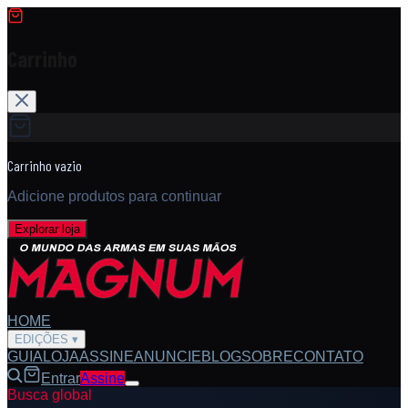
Carrinho
Carrinho vazio
Adicione produtos para continuar
Explorar loja
HOME
EDIÇÕES
▾
GUIA
LOJA
ASSINE
ANUNCIE
BLOG
SOBRE
CONTATO
Entrar
Assine
Busca global