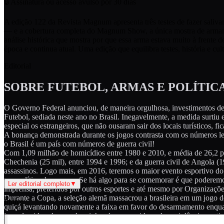
🔒 Assinatura ou acesso avulso por 30 dias
A edição 122 da Revista Magnum apresenta três testes de fazer sali
— e a cobertura completa do Magnum Show, a única mostra de armame
análise histórica que mostra por que essa arma estava muito à frente
época e continua atual. Uma edição que equilibra testes, história e cul
Editorial
SOBRE FUTEBOL, ARMAS E POLÍTIC
O Governo Federal anunciou, de maneira orgulhosa, investimentos d
Futebol, sediada neste ano no Brasil. Inegavelmente, a medida surtiu
especial os estrangeiros, que não ousaram sair dos locais turísticos, 
A bonança demonstrada durante os jogos contrasta com os números leta
o Brasil é um país com números de guerra civil!
Com 1,09 milhão de homicídios entre 1980 e 2010, e média de 26,2 por
Chechenia (25 mil), entre 1994 e 1996; e da guerra civil de Angola
assassinos. Logo mais, em 2016, teremos o maior evento esportivo do 
uso político do mesmo. Se há algo para se comemorar é que poderemos 
Ler editorial completo
▼
imprensa, preteridos por outros esportes e até mesmo por Organizações
Durante a Copa, a seleção alemã massacrou a brasileira em um jogo de
Índice
quiçá levantando novamente a faixa em favor do desarmamento enquan
jogo da vida - da sua, da minha, da nossa vida real - a violência co