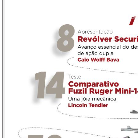
qualidade FIFA não evitou um massacre figurado em gramado e não evi
Em ano eleitoral, é preciso ficar ainda atento ao oportunismo das auto
duramente golpeada diariamente. E o que é pior, que utilizem isso par
campanha do desarmamento. E, isso citando, se há algo que merece aq
fácil e falso do desarmamento. Nos últimos meses estamos nos depara
estão transformando a luta contra o malfadado estatuto em seus mote
Em recente palestra, o conceituado Jurista Adilson Abreu Dallari decla
dificação da legislação atual. Concordo plenamente com ele e lembro 
Bene Barbosa
Presidente do Movimento Viva Brasil