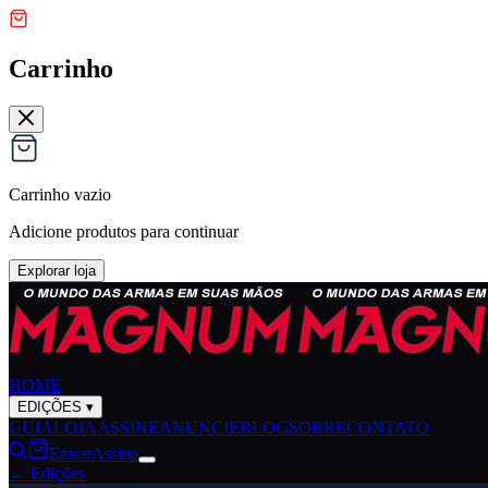
Carrinho
Carrinho vazio
Adicione produtos para continuar
Explorar loja
HOME
EDIÇÕES
▾
GUIA
LOJA
ASSINE
ANUNCIE
BLOG
SOBRE
CONTATO
Entrar
Assine
← Edições