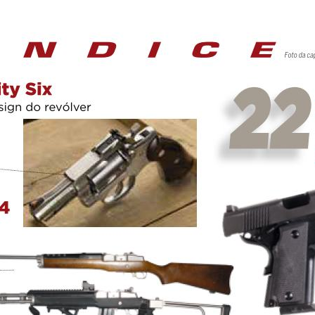
tará o massacre anual fora dele.
ridades em propalar a superficial sensação de tranquilidade. Ao fazer is
a falsamente apontar o sucesso da fracassada política nacional de segu
uele grito de gol que ficou entalado na garganta de muitos; e que me
ndo com dezenas de candidatos por todo o País que não só estão se de
s de campanha. Algo verdadeiramente inimaginável 10 anos atrás.
rou que nada mais é possível fazer pelas vias judiciais para garantir o
para todos que aqueles que não se interessam por política sempre acab