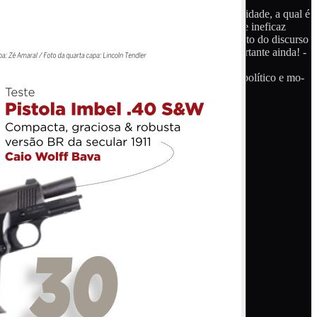
so, utilizam dados temporários e tentam manipular a realidade, a qual é
rança pública em especial a falaciosa e comprovadamente ineficaz
rece comemoração, é a clara evidência do desmoronamento do discurso
clarando contrários ao desarmamento como e mais importante ainda! -
 uso de armas no Brasil; e o único caminho é o caminho político e mo-
arão sendo governados por aqueles que se interessam!