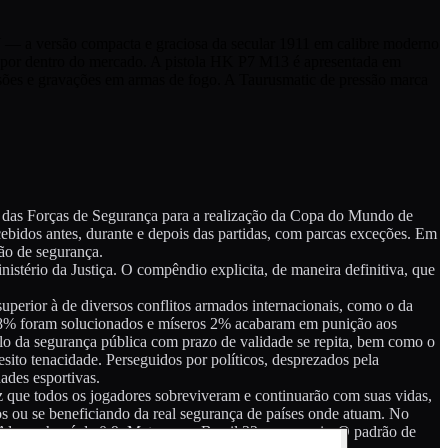
W — a versão compacta e graciosa da secular 1911 em calibre moderno
 por dentro do mercado. A pistola HK P7 M13 é apresentada em
rasões e gravações em armas de fogo. A Taurusmatic de pressão marca
 das Forças de Segurança para a realização da Copa do Mundo de
cebidos antes, durante e depois das partidas, com parcas exceções. Em
ção de segurança.
stério da Justiça. O compêndio explicita, de maneira definitiva, que
uperior à de diversos conflitos armados internacionais, como o da
as 8% foram solucionados e míseros 2% acabaram em punição aos
ulo da segurança pública com prazo de validade se repita, bem como o
ito tenacidade. Perseguidos por políticos, desprezados pela
ades esportivas.
ez que todos os jogadores sobreviveram e continuarão com suas vidas,
 ou se beneficiando da real segurança de países onde atuam. No
a Alemanha, é de 0,9. Mata-se no Brasil 32 vezes mais. O padrão de