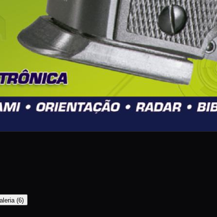
aleria
(
6
)