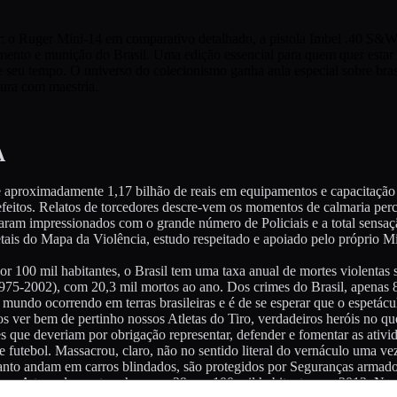
var: o Ruger Mini-14 em comparativo detalhado, a pistola Imbel .40 S&
nto e munição do Brasil. Uma edição essencial para quem quer estar
 de seu tempo. O universo do colecionismo ganha aula especial sobre b
tura com maestria.
A
e aproximadamente 1,17 bilhão de reais em equipamentos e capacitação
 efeitos. Relatos de torcedores descre-vem os momentos de calmaria per
ficaram impressionados com o grande número de Policiais e a total sensa
is do Mapa da Violência, estudo respeitado e apoiado pelo próprio Mini
 100 mil habitantes, o Brasil tem uma taxa anual de mortes violentas s
 (1975-2002), com 20,3 mil mortos ao ano. Dos crimes do Brasil, apen
mundo ocorrendo em terras brasileiras e é de se esperar que o espetác
ver bem de pertinho nossos Atletas do Tiro, verdadeiros heróis no ques
 que deveriam por obrigação representar, defender e fomentar as ativid
 futebol. Massacrou, claro, não no sentido literal do vernáculo uma v
to andam em carros blindados, são protegidos por Seguranças armados
ntinua. A taxa de mortos chegou a 29 por 100 mil habitantes em 2012. N