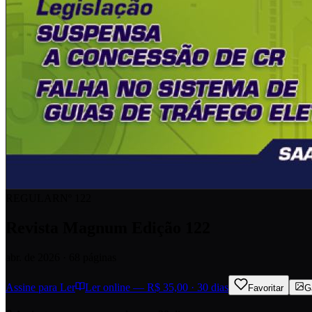
REGULAR
Nº
122
Revista Magnum Edição 122
abr. de 2026
· 68 páginas
Assine para Ler
Ler online — R$ 35,00 · 30 dias
Favoritar
G