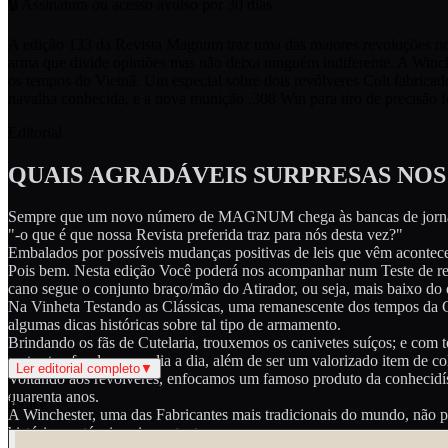
🔒 Assinatura ou acesso avulso por 30 dias
A edição 133 da Revista Magnum traz uma das maiores revoluções no
arma que divide opiniões mas não deixa ninguém indiferente. A Win
os tempos do Vietnã. Um especial sobre dois revólveres Colt fabricad
navalha conhecida, e a nova munição .308 Win para tiro de precisão f
Editorial
QUAIS AGRADÁVEIS SURPRESAS NO
Sempre que um novo número de MAGNUM chega às bancas de jornais o
"-o que é que nossa Revista preferida traz para nós desta vez?"
Embalados por possíveis mudanças positivas de leis que vêm acontece
Pois bem. Nesta edição Você poderá nos acompanhar num Teste de rev
cano segue o conjunto braço/mão do Atirador, ou seja, mais baixo do 
Na Vinheta Testando as Clássicas, uma remanescente dos tempos da G
algumas dicas históricas sobre tal tipo de armamento.
Brindando os fãs de Cutelaria, trouxemos os canivetes suíços; e com t
certas tarefas de nosso dia a dia, além de ser um valorizado item de co
Ler editorial completo
▼
Voltando aos revólveres, enfocamos um famoso produto da conhecidíss
quarenta anos.
Índice
A Winchester, uma das Fabricantes mais tradicionais do mundo, não po
históricos e técnicos importantes.