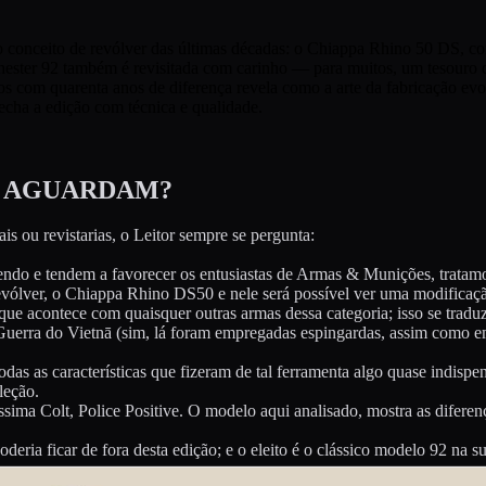
 conceito de revólver das últimas décadas: o Chiappa Rhino 50 DS, 
chester 92 também é revisitada com carinho — para muitos, um tesou
os com quarenta anos de diferença revela como a arte da fabricação ev
echa a edição com técnica e qualidade.
S AGUARDAM?
u revistarias, o Leitor sempre se pergunta:
ndo e tendem a favorecer os entusiastas de Armas & Munições, tratamo
ólver, o Chiappa Rhino DS50 e nele será possível ver uma modificaçã
que acontece com quaisquer outras armas dessa categoria; isso se trad
uerra do Vietnā (sim, lá foram empregadas espingardas, assim como em
odas as características que fizeram de tal ferramenta algo quase indis
leção.
ima Colt, Police Positive. O modelo aqui analisado, mostra as diferenç
deria ficar de fora desta edição; e o eleito é o clássico modelo 92 n