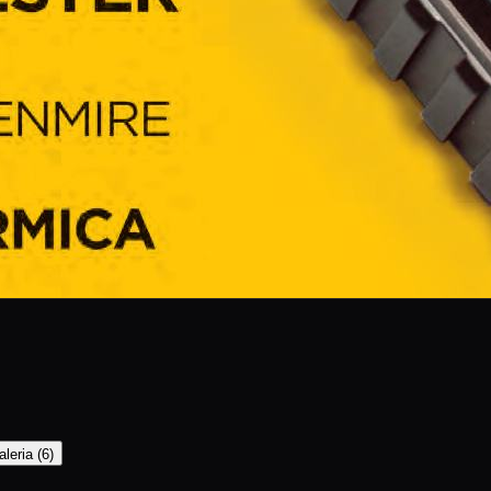
aleria
(
6
)