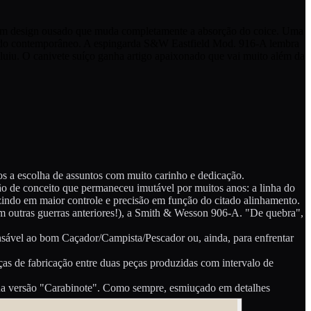
com design ousado que muda completamente a absorção do coice. Uma
ro do contemporâneo. A espingarda S&W Eastfield Mod. 916-A lembra
oluiu. O canivete suíço ganha artigo apaixonado que vai muito além da
s a escolha de assuntos com muito carinho e dedicação.
o de conceito que permaneceu imutável por muitos anos: a linha do
uzindo em maior controle e precisão em função do citado alinhamento.
 outras guerras anteriores!), a Smith & Wesson 906-A. "De quebra",
pensável ao bom Caçador/Campista/Pescador ou, ainda, para enfrentar
as de fabricação entre duas peças produzidas com intervalo de
a sua versão "Carabinote". Como sempre, esmiuçado em detalhes