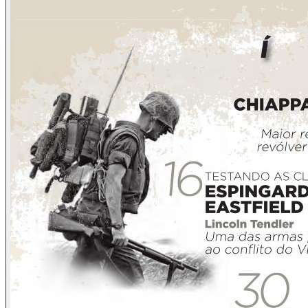
A Caça também se faz presente a nossas páginas, dentro da comem
Logicamente não poderíamos nos esquecer da seção História, Personag
Na Vinheta Munições apresentamos uma nova .308 Winchester, mais 
Fechando essa edição, um pouco de Você sabia? Nele será enfocado o 
Desejamos que Você, Leitor, desfrute de uma boa leitura!
Os Editores