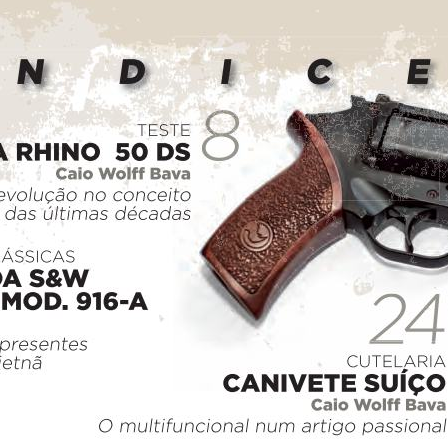
oração de 30 anos de MAGNUM, pelas mãos de Alvaro Mouawad - nosso
ens e Armas, assunto sempre interessante e nele Você lerá sobre Dall
um cartucho "Match" disponível.
assunto Eficiência Térmica e tudo que ela representa em padrões físico