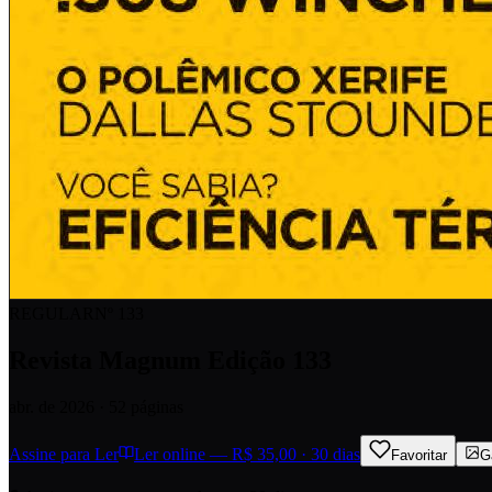
REGULAR
Nº
133
Revista Magnum Edição 133
abr. de 2026
· 52 páginas
Assine para Ler
Ler online — R$ 35,00 · 30 dias
Favoritar
G