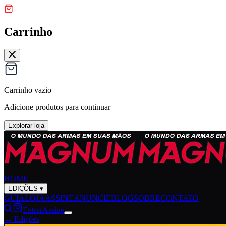
Carrinho
Carrinho vazio
Adicione produtos para continuar
Explorar loja
HOME
EDIÇÕES
▾
GUIA
LOJA
ASSINE
ANUNCIE
BLOG
SOBRE
CONTATO
Entrar
Assine
← Edições