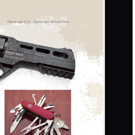
 coordenador de caça.
as Stoundenmire o polêmico xerife de El Paso, TX.
s imutáveis.