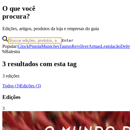
O que você
procura?
Edições, artigos, produtos da loja e empresas do guia
Enter
Popular:
Glock
Pistola
Munições
Taurus
Revólver
Armas
Legislação
Defe
Balestra
3 resultados com esta tag
3 edições
Todos (
3
)
Edições
(
3
)
Edições
3