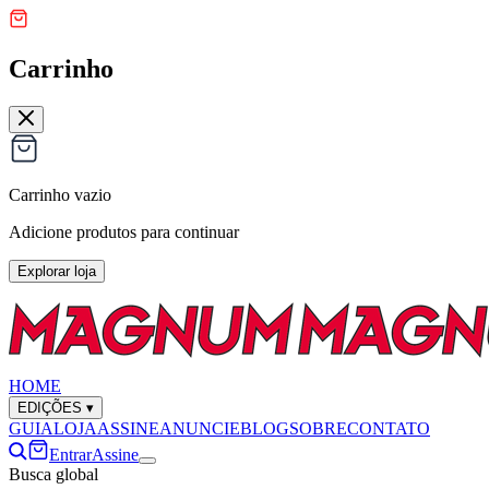
Carrinho
Carrinho vazio
Adicione produtos para continuar
Explorar loja
HOME
EDIÇÕES
▾
GUIA
LOJA
ASSINE
ANUNCIE
BLOG
SOBRE
CONTATO
Entrar
Assine
Busca global