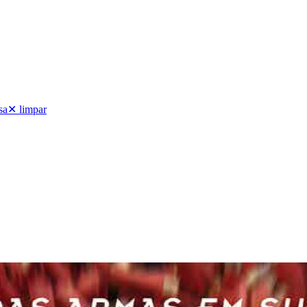
sa
✕ limpar