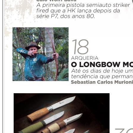
ducha. Daí, na volta à sala pro jantar, mais uma vez. E mais
outra, ao menos uma outra vez, na hora de encher um copo
d'água pra ir dormir, sem que faça qualquer sentido conferir
se a porta da rua está fechada, porque já sabemos que não
poderá estar. É coisa comparável a assombração e suas
visitas repulsivas.
Dá pra tirar o troço dali. Por isso o dizemos móvel, ou seja,
móbil, passível de ser movido. Todos os inúmeros
prejudicados percebem, veem que dá pra tirar, eliminar,
remover. Porém, as mesmas condicionantes que impedem
que se demova a "tartaruga do topo do mastro" atrapalham a
retirada desse monstro da sala e da casa. Totalmente
incompatível com o ambiente, constritor de espaço físico,
abominoso, atrapalhador contumaz.... um estorvo que
desestrutura a casa, consequentemente quem a habita,
fragilizando as relações internas, as externas e toda a
família.
O estatuto do desarmamento nos fragiliza a todos. Nesse
"todos" é claro não abarcamos marginais - nem sequer os
reconhecemos, também não abarcamos seguradoras,
bancos, grandes construtoras de condomínios fechados e
políticos da cepa que a operação Lava Jato já prendeu ou
está para prender. Enfim, não reconhecemos nele bandido
de espécie qualquer. Lei 10.826/03, o estatuto do
desarmamento castra os cavalheiros; mocha as damas;