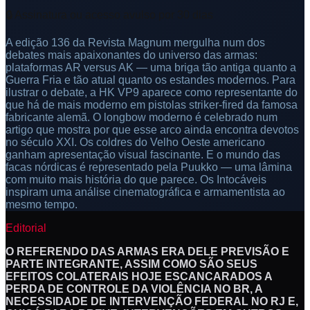
🔒 Assinatura ou acesso avulso por 30 dias
A edição 136 da Revista Magnum mergulha num dos
debates mais apaixonantes do universo das armas:
plataformas AR versus AK — uma briga tão antiga quanto a
Guerra Fria e tão atual quanto os estandes modernos. Para
ilustrar o debate, a HK VP9 aparece como representante do
que há de mais moderno em pistolas striker-fired da famosa
fabricante alemã. O longbow moderno é celebrado num
artigo que mostra por que esse arco ainda encontra devotos
no século XXI. Os coldres do Velho Oeste americano
ganham apresentação visual fascinante. E o mundo das
facas nórdicas é representado pela Puukko — uma lâmina
com muito mais história do que parece. Os Intocáveis
inspiram uma análise cinematográfica e armamentista ao
mesmo tempo.
Editorial
O REFERENDO DAS ARMAS ERA DELE PREVISÃO E
PARTE INTEGRANTE, ASSIM COMO SÃO SEUS
EFEITOS COLATERAIS HOJE ESCANCARADOS A
PERDA DE CONTROLE DA VIOLÊNCIA NO BR, A
NECESSIDADE DE INTERVENÇÃO FEDERAL NO RJ E,