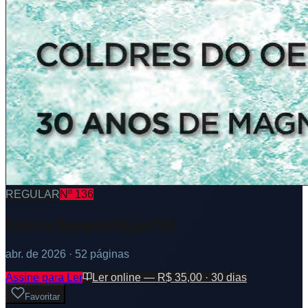
REGULAR
Nº
136
Revista Magnum Edição 136
abr. de 2026
· 52 páginas
Assine para Ler
Ler online — R$ 35,00 · 30 dias
Favoritar