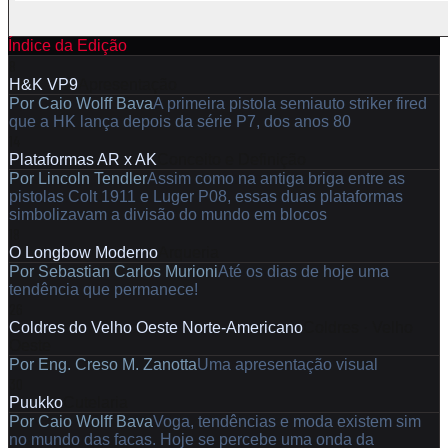
Índice da Edição
8
H&K VP9
Apresentação
Por
Caio Wolff Bava
A primeira pistola semiauto striker fired
que a HK lança depois da série P7, dos anos 80
14
Plataformas AR x AK
Conceito e Definição
Por
Lincoln Tendler
Assim como na antiga briga entre as
pistolas Colt 1911 e Luger P08, essas duas plataformas
simbolizavam a divisão do mundo em blocos
18
O Longbow Moderno
Arqueria
Por
Sebastian Carlos Murioni
Até os dias de hoje uma
tendência que permanece!
26
Coldres do Velho Oeste Norte-Americano
Coldres · Velho
Oeste
Por
Eng. Creso M. Zanotta
Uma apresentação visual
30
Puukko
Cutelaria
Por
Caio Wolff Bava
Voga, tendências e moda existem sim
no mundo das facas. Hoje se percebe uma onda da