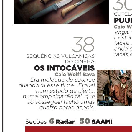
encorpa crianças medrosas; aumenta o consumo de grades,
cercas elétricas, muralhas, alarmes, seguros de casas,
seguros de automóveis e de outros bens, engorda os bancos
ou, como dizem os mais velhos, as casas bancárias. Nos
compacta em potes herméticos, ditos condomínios fechados,
de onde assinamos, em três longas vias, as declarações ou
confissões de mochos, capões e medrosos.
Segundo Bene Barbosa, num de seus textos recentes:
"Qualquer suposto benefício ilusório, para ser mais preciso
trazido por um desarmamento, real e absoluto, não chega
nem perto dos malefícios reais e inequívocos que ele
provoca. Só isso deveria ser o suficiente para não restar
dúvidas de qual lado ficar. Pouco importa a corrente
adotada: humanista, utilitarista, jurídica, filosófica, religiosa e
o escambau ao quadrado: havendo honestidade intelectual,
você não encontrará nenhum apoio para a tese
desarmamentista."
Os Editores