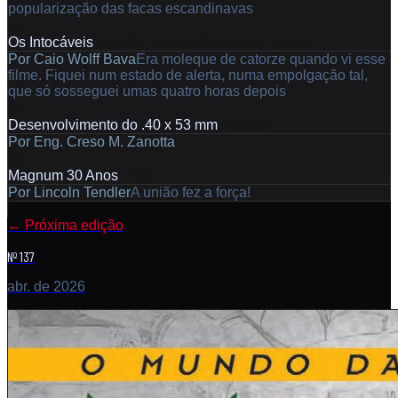
popularização das facas escandinavas
38
Os Intocáveis
Sequências Vulcânicas do Cinema
Por
Caio Wolff Bava
Era moleque de catorze quando vi esse
filme. Fiquei num estado de alerta, numa empolgação tal,
que só sosseguei umas quatro horas depois
44
Desenvolvimento do .40 x 53 mm
Munição
Por
Eng. Creso M. Zanotta
48
Magnum 30 Anos
Especial
Por
Lincoln Tendler
A união fez a força!
←
Próxima edição
Nº 137
abr. de 2026