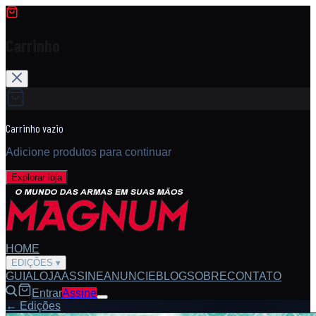
Carrinho
Carrinho vazio
Adicione produtos para continuar
Explorar loja
HOME
EDIÇÕES
▾
GUIA
LOJA
ASSINE
ANUNCIE
BLOG
SOBRE
CONTATO
Entrar
Assine
← Edições