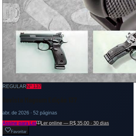
REGULAR
Nº
137
Revista Magnum Edição 137
abr. de 2026
· 52 páginas
Assine para Ler
Ler online — R$ 35,00 · 30 dias
Favoritar