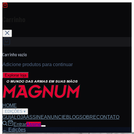
Carrinho
Carrinho vazio
Adicione produtos para continuar
Explorar loja
HOME
EDIÇÕES
▾
GUIA
LOJA
ASSINE
ANUNCIE
BLOG
SOBRE
CONTATO
Entrar
Assine
← Edições