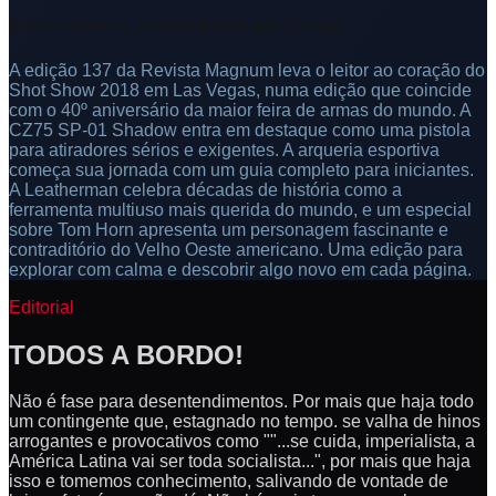
🔒 Assinatura ou acesso avulso por 30 dias
A edição 137 da Revista Magnum leva o leitor ao coração do
Shot Show 2018 em Las Vegas, numa edição que coincide
com o 40º aniversário da maior feira de armas do mundo. A
CZ75 SP-01 Shadow entra em destaque como uma pistola
para atiradores sérios e exigentes. A arqueria esportiva
começa sua jornada com um guia completo para iniciantes.
A Leatherman celebra décadas de história como a
ferramenta multiuso mais querida do mundo, e um especial
sobre Tom Horn apresenta um personagem fascinante e
contraditório do Velho Oeste americano. Uma edição para
explorar com calma e descobrir algo novo em cada página.
Editorial
TODOS A BORDO!
Não é fase para desentendimentos. Por mais que haja todo
um contingente que, estagnado no tempo. se valha de hinos
arrogantes e provocativos como ""...se cuida, imperialista, a
América Latina vai ser toda socialista...", por mais que haja
isso e tomemos conhecimento, salivando de vontade de