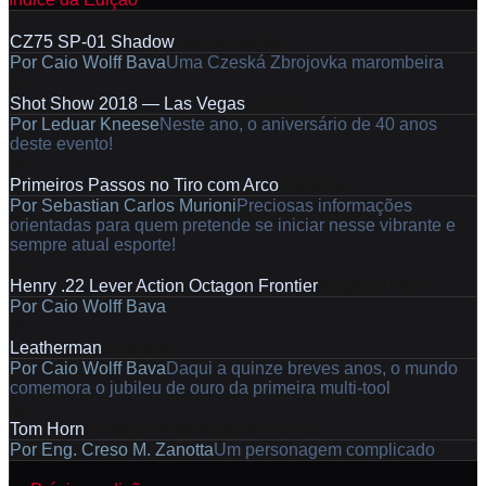
8
CZ75 SP-01 Shadow
Apresentação
Por
Caio Wolff Bava
Uma Czeská Zbrojovka marombeira
16
Shot Show 2018 — Las Vegas
Eventos
Por
Leduar Kneese
Neste ano, o aniversário de 40 anos
deste evento!
26
Primeiros Passos no Tiro com Arco
Arqueria
Por
Sebastian Carlos Murioni
Preciosas informações
orientadas para quem pretende se iniciar nesse vibrante e
sempre atual esporte!
32
Henry .22 Lever Action Octagon Frontier
Magnum Files
Por
Caio Wolff Bava
38
Leatherman
Cutelaria
Por
Caio Wolff Bava
Daqui a quinze breves anos, o mundo
comemora o jubileu de ouro da primeira multi-tool
46
Tom Horn
História, Personagens e Armas
Por
Eng. Creso M. Zanotta
Um personagem complicado