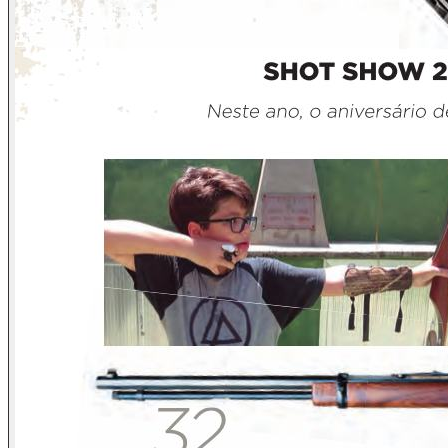
E é hora de regar e adubar sementes de heróis de verdade,
simplesmente valorizando, aplaudindo e "viralizando"
atitudes normais de homens normais e honestos, evitando
excessos e acessos. Evitando enxergar herói em quem não
o seja, evitando igualmente a aniquilação de quem esteja só
praticando inocência útil, por ser muito jovem ou por ser
muito mal informado.
Não pregamos covardia, absolutamente. Acreditamos no
entendimento, nunca na capitulação. E é difícil a dosagem
disso tudo. Muito difícil a têmpera desse aço. Se muito duro,
o aço quebra e, se muito mole, entorta e também não cumpre
função.
No fundo, sem se deixar fazer proselitismo, bom
entendimento nasce do conversar com os mais jovens,
desinformados por pouca estrada, e do conversar com os
mais limitados e inocentes, às vezes mais velhos,
desinformados por pouco estudo ou extemporânea
ingenuidade.
Os Editores