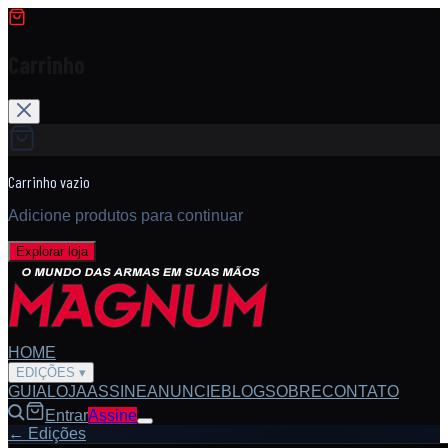
Carrinho
Carrinho vazio
Adicione produtos para continuar
Explorar loja
HOME
EDIÇÕES
▾
GUIA
LOJA
ASSINE
ANUNCIE
BLOG
SOBRE
CONTATO
Entrar
Assine
← Edições