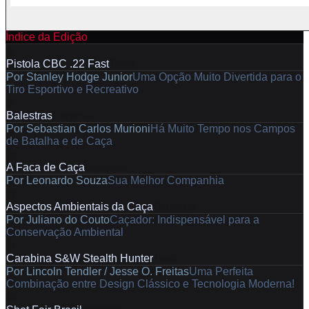
Índice da Edição
10
Pistola CBC .22 Fast
Teste
Por
Stanley Hodge Junior
Uma Opção Muito Divertida para o
Tiro Esportivo e Recreativo
16
Balestras
Especial
Por
Sebastian Carlos Murioni
Há Muito Tempo nos Campos
de Batalha e de Caça
20
A Faca de Caça
Especial
Por
Leonardo Souza
Sua Melhor Companhia
28
Aspectos Ambientais da Caça
Especial
Por
Juliano do Couto
Caçador: Indispensável para a
Conservação Ambiental
34
Carabina S&W Stealth Hunter
Teste
Por
Lincoln Tendler / Jesse O. Freitas
Uma Perfeita
Combinação entre Design Clássico e Tecnologia Moderna!
40