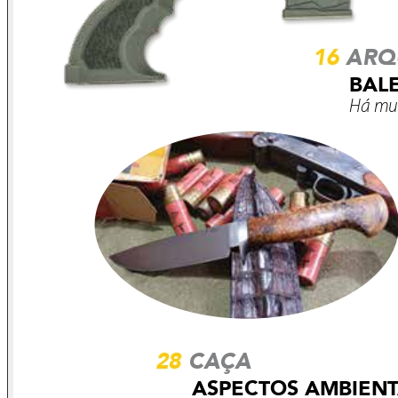
maiores compradores de produtos manufaturados do Brasil,
gerando emprego e desenvolvimento, as empresas da base
Industrial de defesa possuem uma tela produtiva complexa
estruturalmente, que val desde profundas pesquisas,
estreitas tolerâncias de materials e tecnologias de ponta, até
regramentos próprios, rígidos e de poucas flexibilidades
interpretativas.
Assistimos muitas ações em estabelecer cenários melhores
para diversos ramos produtivos afetados pelas medidas do
govemo norte-americano, mas verificamos poucas medidas
para os produtos oriundos da Base Industrial de Defesa, até
mesmo em termos de compensações tributárias.
As autoridades públicas que estão envolvidas na questão
não podem admitir que os produtos de defesa sejam tratados
em um segundo nível, pois, na mobilização e na exceção,
esses poderão ser o alicerce logístico da manutenção de
uma verdadeira soberania.
O cotidiano das empresas estratégicas de defesa no país
não é de "um céu azul". No Brasil, seja por restrições
orçamentárias, seja por política de governo, pouco se
investe na sua Base Industrial de Defesa, bem como pouco
se adquirem os produtos por ela produzidos.
A Base Industrial de Defesa do nosso país deve estar
sempre inserida nas preferências e prioridades de qualquer
governante, independentemente de seu viés ideológico, pois