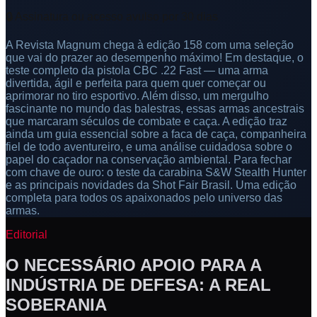
🔒 Assinatura ou acesso avulso por 30 dias
A Revista Magnum chega à edição 158 com uma seleção
que vai do prazer ao desempenho máximo! Em destaque, o
teste completo da pistola CBC .22 Fast — uma arma
divertida, ágil e perfeita para quem quer começar ou
aprimorar no tiro esportivo. Além disso, um mergulho
fascinante no mundo das balestras, essas armas ancestrais
que marcaram séculos de combate e caça. A edição traz
ainda um guia essencial sobre a faca de caça, companheira
fiel de todo aventureiro, e uma análise cuidadosa sobre o
papel do caçador na conservação ambiental. Para fechar
com chave de ouro: o teste da carabina S&W Stealth Hunter
e as principais novidades da Shot Fair Brasil. Uma edição
completa para todos os apaixonados pelo universo das
armas.
Editorial
O NECESSÁRIO APOIO PARA A
INDÚSTRIA DE DEFESA: A REAL
SOBERANIA