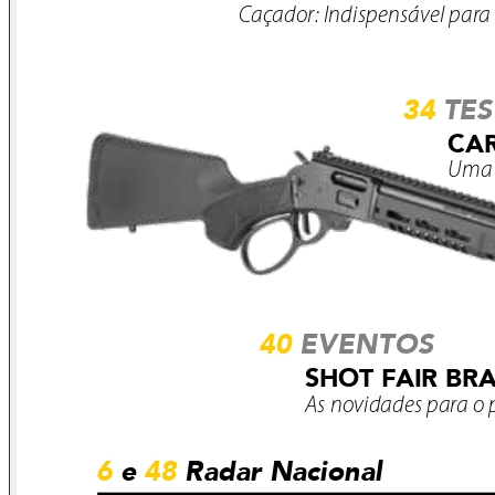
é dessa Base que se moldam os alicerces da verdadeira
soberania.
Carlos R. Pacheco
Engenheiro Mecânico e de Armamento Advogado