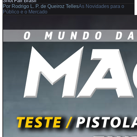
Shot Fair Brasil
Especial
Por
Rodrigo L. P. de Queiroz Telles
As Novidades para o
Público e o Mercado