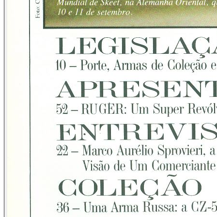
o novo nome dos sutis censores civis brasileiros. E quem
são estas totalmente pardas "quase eminências"? São os
maus jornalistas, os maus dirigentes dos canais de
televisão, do rádio, os deputados que não têm, ou não
querem, apresentar melhores projetos, etc., e até aquela
pacata dona de casa, propositalmente feita despreparada,
que em sua fértil imaginação sonha com imensas armas
rondando a paz de seu lar e cerceando como monstros a
educação de seus rebentos.
Num primeiro momento, poderá o leitor desavisado imaginar
que estamos sendo contra tudo e contra todos, mas a
realidade não é essa.
Como estamos baseados em São Paulo, comecemos pela
realidade da imprensa daqui: há algumas semanas atrás, um
dos maiores diários, do qual não vamos mencionar o nome
para não dar-lhe um imerecido "ibope", tampouco por
receios, mas muito mais por uma questão de ética, aliás,
ética essa que deveria ser lembrada pela senhora e outros
redatores que participaram do artigo em pauta, abria uma
sua reportagem sobre interessante estatística de que são
apreendidas cerca de 2.000 armas irregulares por mês nesta
metrópole, com o tendencioso título de "As Armas de São
Paulo", como se aqui fosse uma semicolonizada vila do