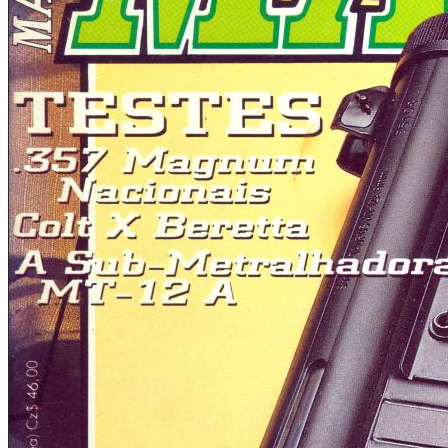
violência e para adequá-lo na campanha antiviolência que
vem sendo desencadeada pelo Ministério da Justiça",
segundo o Diretor da Divisão de Censura do Departamento
de Polícia Federal, Dr. Coriolano Fagundes.
Seria isto um "empréstimo compulsório" da velha república?
Ou a volta sutil da tradicional censura ditatorial?