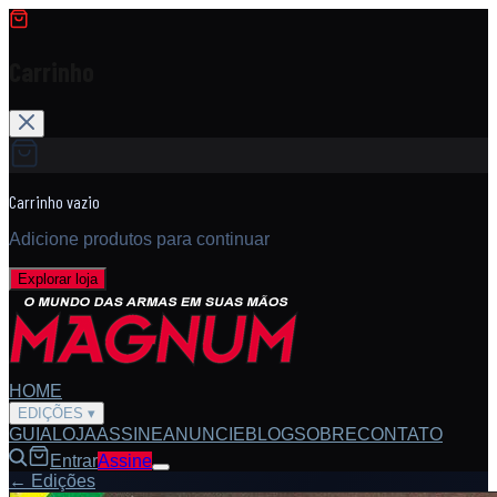
Carrinho
Carrinho vazio
Adicione produtos para continuar
Explorar loja
HOME
EDIÇÕES
▾
GUIA
LOJA
ASSINE
ANUNCIE
BLOG
SOBRE
CONTATO
Entrar
Assine
← Edições