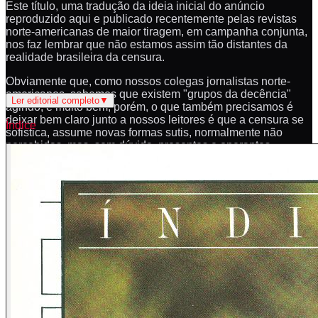
Este título, uma tradução da ideia inicial do anúncio
reproduzido aqui e publicado recentemente pelas revistas
norte-americanas de maior tiragem, em campanha conjunta,
nos faz lembrar que não estamos assim tão distantes da
realidade brasileira da censura.
Obviamente que, como nossos colegas jornalistas norte-
americanos, sabemos que existem "grupos da decência"
Ler editorial completo
▼
agindo, e muito bem, porém, o que também precisamos é
deixar bem claro junto a nossos leitores é que a censura se
Índice
sofistica, assume novas formas sutis, normalmente não
percebidas, mas, sem dúvida, presentes e operantes.
Relativamente às armas, sua posse e ou porte, existe em
nossa opinião um subliminar trabalho de censura, totalmente
novo. E, curiosamente, essa tarefa não é, na maioria das
vezes, exercida pelas autoridades constituídas do Brasil, o
que pode ser facilmente comprovado pelo fato de termos
recebido inúmeras mensagens de congratulação pelo
lançamento de Magnum de muitas autoridades militares e
policiais, veja seção "Cartas", estas sim envolvidas
diretamente no controle de armas.
Fica, então, patente que esse sub-reptício trabalho de
censura é mantido e incentivado por alguns civis brasileiros,