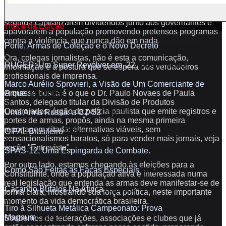
dissolução de lares e a falcatrua como modismo, atitudes de
personagens cujas histórias sempre acabam bem, para em
seguida capitalizarem dividendos junto aos governantes e
Índice da Edição
apavorarem a população promovendo pretensos programas
10
contra a violência, que nunca dão em nada.
Porte, Armas de Coleção e o Novo Decreto
Legislação
52
Ora, colegas jornalistas, não é esta a comunicação,
RUGER: Um Super Revólver em .22
Apresentação
informação e a postura que se espera dos verdadeiros
22
profissionais de imprensa.
Marco Aurélio Sprovieri, a Visão de Um Comerciante de
Armas.
Munições
O que se busca é o que o Dr. Paulo Novaes de Paula
36
Santos, delegado titular da Divisão de Produtos
Controlados, órgão da polícia paulista que emite registros e
Uma Arma Russa: a CZ-52
Coleção
portes de armas, propôs, ainda na mesma primeira
12
reportagem citada: alternativas viáveis, sem
O FAL Brasileiro
Testes
sensacionalismos baratos, só para vender mais jornais, veja
26
seção "Entrevista".
SPAS-12, Uma Espingarda de Combate.
Testes
44
Por outro lado, estamos chegando às eleições para a
Como São Feitas as Facas Especiais
Cutelaria
Constituinte, onde a população ativa e interessada numa
30
real legislação que entenda as armas deve manifestar-se de
Caçando Búfalos Na Afirica
Esportes
forma clara, mostrando sua força política, neste importante
56
momento da vida democrática brasileira.
Tiro à Silhueta Metálica Campeonato: Prova
Magnum
Esportes
Soubemos de federações, associações e clubes que já