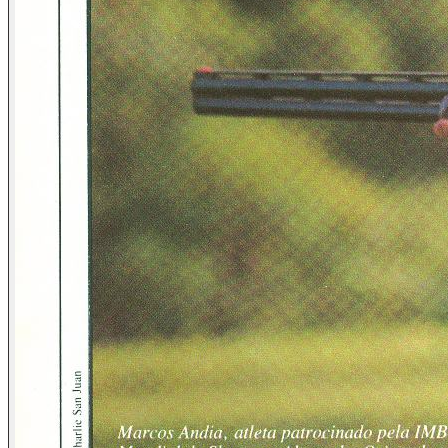
os quais, através de complexas artimanhas e identificações
com outras pessoas, as fazem ter uma "natural", à primeira
vista, e injustificada postura anti-armas.
O Dr. Joseph Goebbels, a mão publicitária de Hitler, não era
um militar, muito menos policial, e, no entanto, manteve
grande censura em todos os aspectos da vida civil alemã no
III Reich. Usando seu poder jornalístico e sua autoridade,
Goebbels coagia a população de que "o bom é ser
marionete, deixar-se conduzir". Apenas para dar outro
exemplo, ainda atados no anúncio mostrado, lembramos que
o aiatolá Khomeini é uma descarada autoridade religiosa,
claramente sequioso pelo total poder político do Irã, que
conseguiu convencer uma infeliz, pobre e inculta população
a aplaudir seus desmandos.
Assim, a censura, por mais sutil, aparentemente inócua e
boba que possa parecer, funciona em mentes
despreparadas.
Agora, o grande problema, para esses censores não tão
amadores assim, é que temos certeza que o brasileiro médio
não é assim tão idiota, deslumbrado, despreparado e tão
facilmente conduzível como eles insistem em pensar.
Estamos, objetivamente, nos referindo aos sensacionalistas,