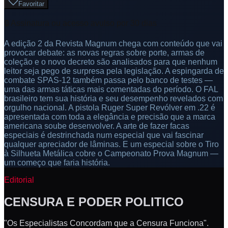
Favoritar
🔒 Assinatura ou acesso avulso por 30 dias
A edição 2 da Revista Magnum chega com conteúdo que vai
provocar debate: as novas regras sobre porte, armas de
coleção e o novo decreto são analisados para que nenhum
leitor seja pego de surpresa pela legislação. A espingarda de
combate SPAS-12 também passa pelo banco de testes —
uma das armas táticas mais comentadas do período. O FAL
brasileiro tem sua história e seu desempenho revelados com
orgulho nacional. A pistola Ruger Super Revólver em .22 é
apresentada com toda a elegância e precisão que a marca
americana soube desenvolver. A arte de fazer facas
especiais é destrinchada num especial que vai fascinar
qualquer apreciador de lâminas. E um especial sobre o Tiro
à Silhueta Metálica cobre o Campeonato Prova Magnum —
um começo que faria história.
Editorial
CENSURA E PODER POLITICO
"Os Especialistas Concordam que a Censura Funciona".