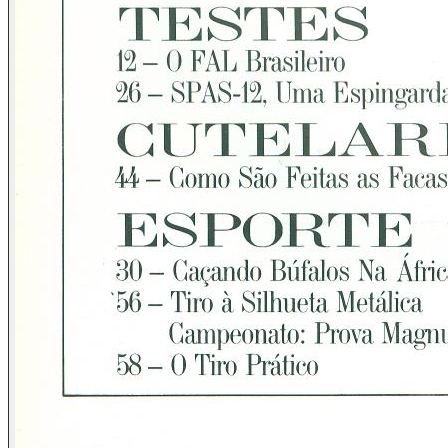
selvagem oeste norte-americano no século passado. Isto,
sem falar na capa de tal vespertino, a qual utilizou cerca de
60% de seu espaço com revólveres dos mais variados tipos
e com a pomposa vinheta de "A Cidade Se Arma". Tudo isto,
temos certeza, para atrair a atenção do povo. O diabo é que
atraiu a nossa, também. Não é, senhor editor?
Existe ainda um outro jornal de São Paulo, que diariamente
gasta mais da metade de seu espaço total para, isto sim,
promover os crimes de morte com armas de fogo. Vejam que
"primor" este título de capa numa das últimas edições:
"Estourou o Peito da Avó Com Um Tiro". É o "fim da picada".
Sabemos que o sensacionalismo vende muito. Mas, onde
está o sentido didático do veículo de comunicação?
Respectivamente, estes títulos poderiam ser "Paulistano:
Regularize sua Arma", uma vez que a tônica maior da
matéria era essa, ou "Demente Mata a Avó", até talvez
seguindo a sangrenta linha deste último veículo, porém,
dando a conotação de que apenas um maluco teria a
coragem de matar a mãe de sua mãe.
THE EXPERTS AGREE THAT CENSORSHIP WORKS
As emissoras de TV, por sua vez, pregam nas novelas a